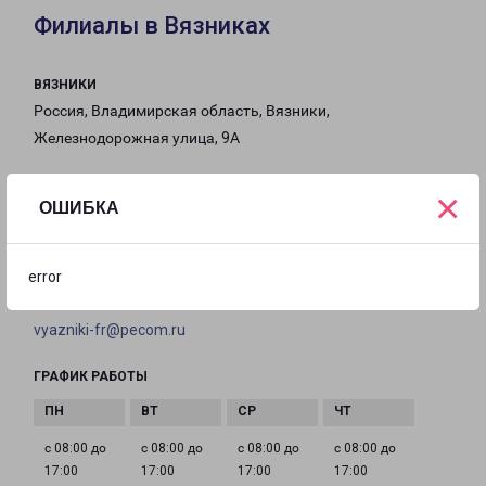
Филиалы в Вязниках
ВЯЗНИКИ
Россия, Владимирская область, Вязники,
Железнодорожная улица, 9А
на карте
×
ОШИБКА
ТЕЛЕФОН
8 (49233) 2-51-00
error
EMAIL
vyazniki-fr@pecom.ru
ГРАФИК РАБОТЫ
с 08:00 до
с 08:00 до
с 08:00 до
с 08:00 до
17:00
17:00
17:00
17:00