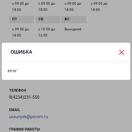
с 09:00 до
с 09:00 до
с 09:00 до
с 09:00 до
18:00
18:00
18:00
18:00
с 09:00 до
с 10:00 до
Выходной
18:00
16:00
×
ОШИБКА
УССУРИЙСК КАЛИНИНА 41
Уссурийск, улица Калинина, 41
error
на карте
ТЕЛЕФОН
8(4234)231-550
EMAIL
ussuriysk@pecom.ru
ГРАФИК РАБОТЫ