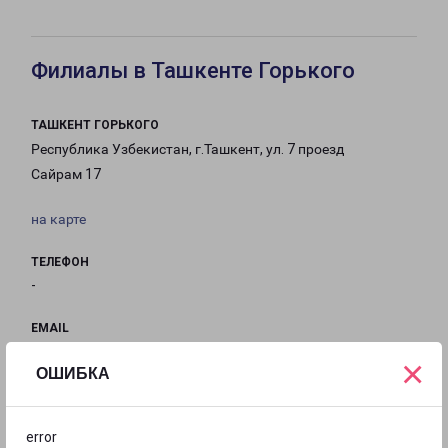
Филиалы в Ташкенте Горького
ТАШКЕНТ ГОРЬКОГО
Республика Узбекистан, г.Ташкент, ул. 7 проезд
Сайрам 17
на карте
ТЕЛЕФОН
-
EMAIL
tashkent-fr@pecom.ru
×
ОШИБКА
ГРАФИК РАБОТЫ
error