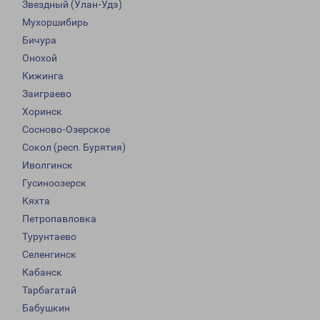
Звездный (Улан-Удэ)
Мухоршибирь
Бичура
Онохой
Кижинга
Заиграево
Хоринск
Сосново-Озерское
Сокол (респ. Бурятия)
Иволгинск
Гусиноозерск
Кяхта
Петропавловка
Турунтаево
Селенгинск
Кабанск
Тарбагатай
Бабушкин