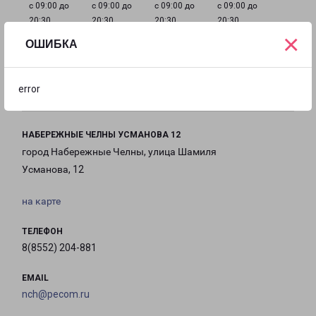
с 09:00 до
с 09:00 до
с 09:00 до
с 09:00 до
20:30
20:30
20:30
20:30
×
ОШИБКА
с 09:00 до
с 09:00 до
с 09:00 до
20:30
19:00
19:00
error
НАБЕРЕЖНЫЕ ЧЕЛНЫ УСМАНОВА 12
город Набережные Челны, улица Шамиля
Усманова, 12
на карте
ТЕЛЕФОН
8(8552) 204-881
EMAIL
nch@pecom.ru