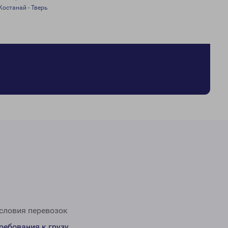
Костанай - Тверь
словия перевозок
ребования к грузу