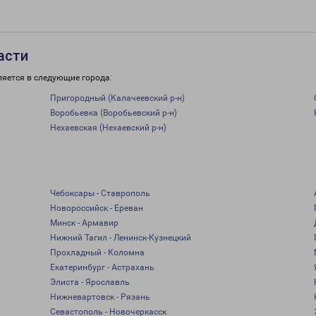
асти
ляется в следующие города:
Пригородный (Калачеевский р-н)
Воробьевка (Воробьевский р-н)
Нехаевская (Нехаевский р-н)
Чебоксары - Ставрополь
Новороссийск - Ереван
Минск - Армавир
Нижний Тагил - Ленинск-Кузнецкий
Прохладный - Коломна
Екатеринбург - Астрахань
Элиста - Ярославль
Нижневартовск - Рязань
Севастополь - Новочеркасск