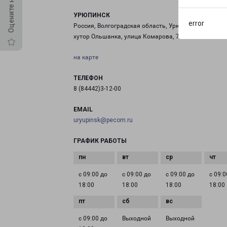
УРЮПИНСК
error
Россия, Волгоградская область, Урюпинский район,
хутор Ольшанка, улица Комарова, 71
на карте
ТЕЛЕФОН
8 (84442)3-12-00
EMAIL
uryupinsk@pecom.ru
ГРАФИК РАБОТЫ
с 09:00 до
с 09:00 до
с 09:00 до
с 09:0
18:00
18:00
18:00
18:00
с 09:00 до
Выходной
Выходной