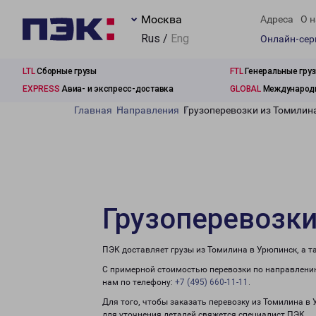
Москва
Адреса
О н
Rus /
Eng
Онлайн-се
LTL
Сборные грузы
FTL
Генеральные гру
EXPRESS
Авиа- и экспресс-доставка
GLOBAL
Международн
Главная
Направления
Грузоперевозки из Томилин
Грузоперевозки
ПЭК доставляет грузы из Томилина в Урюпинск, а 
С примерной стоимостью перевозки по направлению
нам по телефону:
+7 (495) 660-11-11
.
Для того, чтобы заказать перевозку из Томилина в
для уточнения деталей свяжется специалист ПЭК.