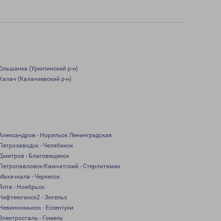
Ольшанка (Урюпинский р-н)
Калач (Калачеевский р-н)
Александров - Норильск Ленинградская
Петрозаводск - Челябинск
Дмитров - Благовещенск
Петропавловск-Камчатский - Стерлитамак
Махачкала - Черкесск
Ялта - Ноябрьск
Нефтеюганск2 - Энгельс
Невинномысск - Ессентуки
Электросталь - Гомель