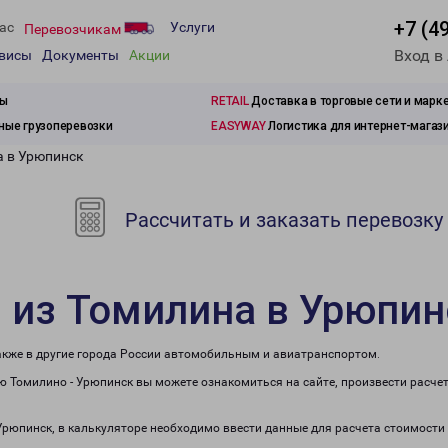
+7 (4
ас
Услуги
Перевозчикам
Вход в
рвисы
Документы
Акции
зы
RETAIL
Доставка в торговые сети и марк
ые грузоперевозки
EASYWAY
Логистика для интернет-магаз
а в Урюпинск
Рассчитать и заказать перевозку
 из Томилина в Урюпин
также в другие города России автомобильным и авиатранспортом.
 Томилино - Урюпинск вы можете ознакомиться на сайте, произвести расче
 Урюпинск, в калькуляторе необходимо ввести данные для расчета стоимости 