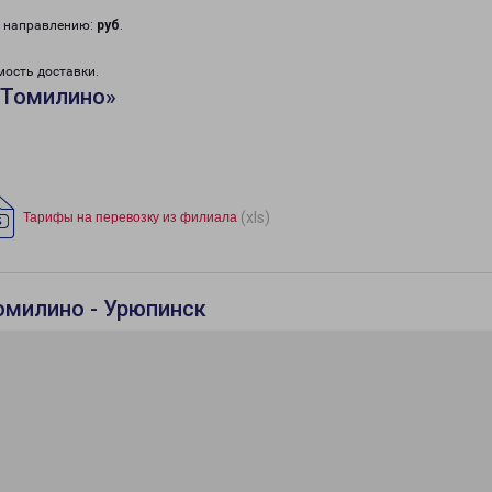
у направлению:
руб
.
мость доставки.
«Томилино»
(xls)
Тарифы на перевозку из филиала
омилино - Урюпинск