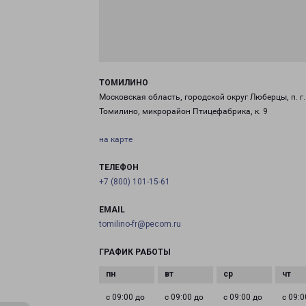
ТОМИЛИНО
Московская область, городской округ Люберцы, п. г.
Томилино, микрорайон Птицефабрика, к. 9
на карте
ТЕЛЕФОН
+7 (800) 101-15-61
EMAIL
tomilino-fr@pecom.ru
ГРАФИК РАБОТЫ
с 09:00 до
с 09:00 до
с 09:00 до
с 09:0