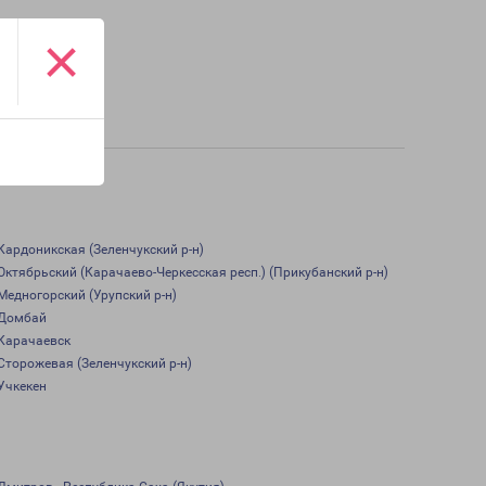
×
Кардоникская (Зеленчукский р-н)
Октябрьский (Карачаево-Черкесская респ.) (Прикубанский р-н)
Медногорский (Урупский р-н)
Домбай
Карачаевск
Сторожевая (Зеленчукский р-н)
Учкекен