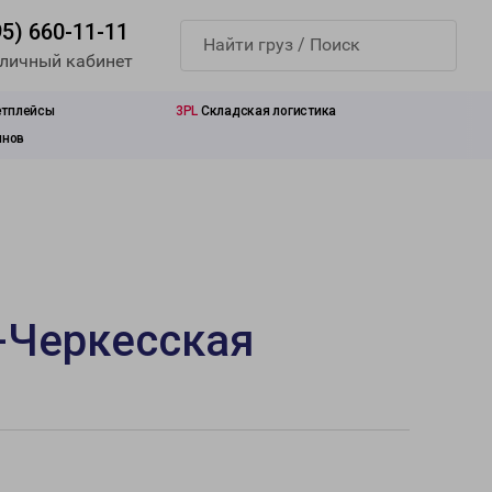
95) 660-11-11
 личный кабинет
етплейсы
3PL
Складская логистика
инов
-Черкесская