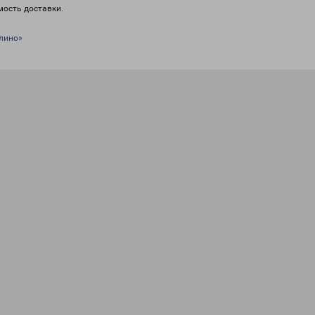
мость доставки.
лино»