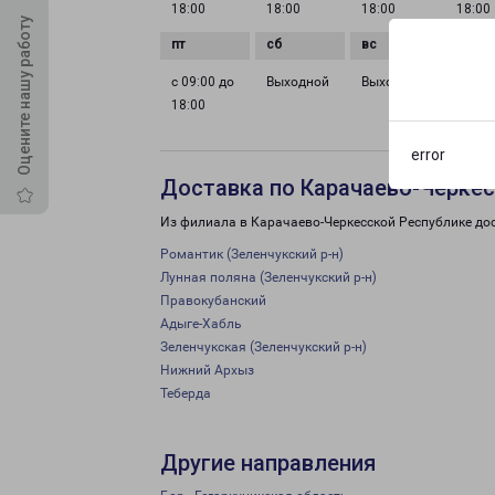
18:00
18:00
18:00
18:00
Оцените нашу работу
с 09:00 до
Выходной
Выходной
18:00
error
Доставка по Карачаево-Черкес
Из филиала в Карачаево-Черкесской Республике дос
Романтик (Зеленчукский р-н)
Лунная поляна (Зеленчукский р-н)
Правокубанский
Адыге-Хабль
Зеленчукская (Зеленчукский р-н)
Нижний Архыз
Теберда
Другие направления