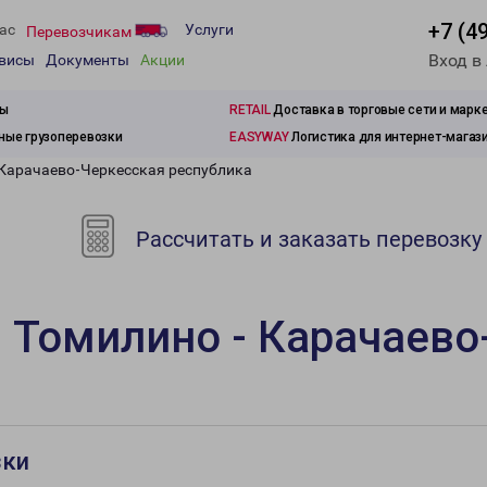
+7 (4
ас
Услуги
Перевозчикам
Вход в
рвисы
Документы
Акции
зы
RETAIL
Доставка в торговые сети и марк
ые грузоперевозки
EASYWAY
Логистика для интернет-магаз
 Карачаево-Черкесская республика
Рассчитать и заказать перевозку
 Томилино - Карачаево
зки