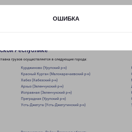
ОШИБКА
ской Республике
тавка грузов осуществляется в следующие города:
Курджиново (Урупский р-н)
Красный Курган (Малокарачаевский р-н)
Хабез (Хабезский р-н)
Архыз (Зеленчукский р-н)
Исправная (Зеленчукский р-н)
Преградная (Урупский р-н)
Усть-Джегута (Усть-Джегутинский р-н)