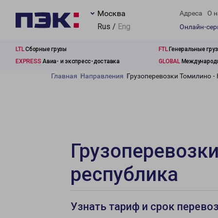
Москва
Адреса
О н
Rus /
Eng
Онлайн-се
LTL
Сборные грузы
FTL
Генеральные гру
EXPRESS
Авиа- и экспресс-доставка
GLOBAL
Международн
Главная
Направления
Грузоперевозки Томилино -
Грузоперевозки
республика
Узнать тариф и срок перево