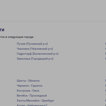
ти
тся в следующие города:
Пучеж (Пучежский р-н)
Чкаловск (Чкаловский р-н)
Гидроторф (Балахнинский р-н)
Заволжье (Городецкий р-н)
Шахты - Обнинск
Черкесск - Саранск
Кострома - Омск
Витебск - Прохладный
Ханты-Мансийск - Оренбург
Артем - Нефтеюганск2