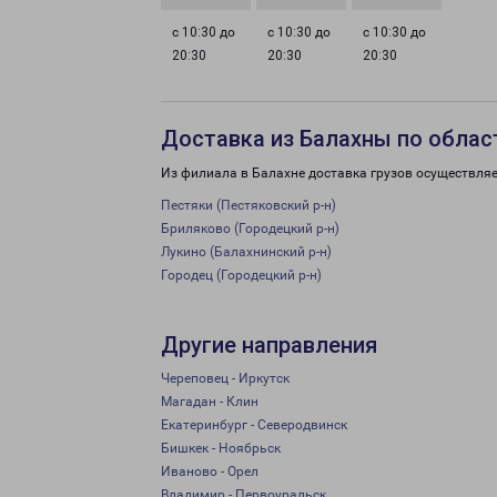
с 10:30 до
с 10:30 до
с 10:30 до
20:30
20:30
20:30
Доставка из Балахны по облас
Из филиала в Балахне доставка грузов осуществляе
Пестяки (Пестяковский р-н)
Бриляково (Городецкий р-н)
Лукино (Балахнинский р-н)
Городец (Городецкий р-н)
Другие направления
Череповец - Иркутск
Магадан - Клин
Екатеринбург - Северодвинск
Бишкек - Ноябрьск
Иваново - Орел
Владимир - Первоуральск