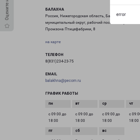
БАЛАХНА
error
Россия, Нижегородская область, Балахнинский
муниципальный округ, рабочий посёлок Первое Мая
Промзона Птицефабрики, 8
на карте
ТЕЛЕФОН
8(831)234-23-75
EMAIL
balakhna@pecom.ru
ГРАФИК РАБОТЫ
с 09:00 до
с 09:00 до
с 09:00 до
с 09:0
18:00
18:00
18:00
18:00