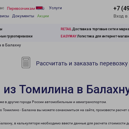
+7 (4
ас
Услуги
Перевозчикам
Вход в
рвисы
Документы
Акции
зы
RETAIL
Доставка в торговые сети и марк
ые грузоперевозки
EASYWAY
Логистика для интернет-магаз
а в Балахну
Рассчитать и заказать перевозку
 из Томилина в Балахн
кже в другие города России автомобильным и авиатранспортом.
 Томилино - Балахна вы можете ознакомиться на сайте, произвести расчет
 Балахну, в калькуляторе необходимо ввести данные для расчета стоимости д