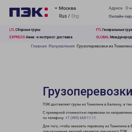
Москва
Адреса
О н
Rus /
Eng
Онлайн-се
LTL
Сборные грузы
FTL
Генеральные гру
EXPRESS
Авиа- и экспресс-доставка
GLOBAL
Международн
Главная
Направления
Грузоперевозки из Томилин
Грузоперевозки
ПЭК доставляет грузы из Томилина в Балахну, а та
С примерной стоимостью перевозки по направлению
по телефону:
+7 (495) 660-11-11
.
Для того, чтобы заказать перевозку из Томилина в
для уточнения деталей свяжется специалист ПЭК.