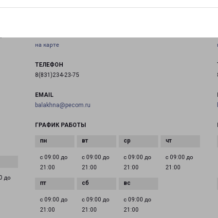
БАЛАХНА ДЗЕРЖИНСКОГО 2Б
город Балахна, проспект Дзержинского, 2Б
,
на карте
ТЕЛЕФОН
8(831)234-23-75
EMAIL
balakhna@pecom.ru
ГРАФИК РАБОТЫ
с 09:00 до
с 09:00 до
с 09:00 до
с 09:00 до
21:00
21:00
21:00
21:00
0 до
с 09:00 до
с 09:00 до
с 09:00 до
21:00
21:00
21:00