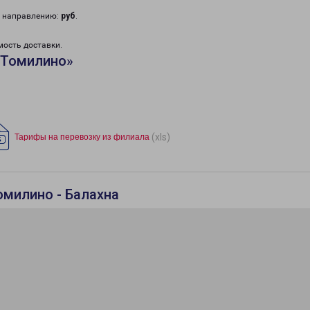
у направлению:
руб
.
мость доставки.
«Томилино»
(xls)
Тарифы на перевозку из филиала
омилино - Балахна