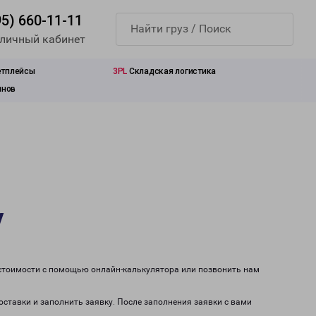
95) 660-11-11
 личный кабинет
етплейсы
3PL
Складская логистика
инов
у
 стоимости с помощью онлайн-калькулятора или позвонить нам
оставки и заполнить заявку. После заполнения заявки с вами