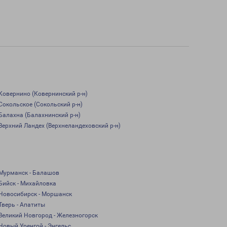
Ковернино (Ковернинский р-н)
Сокольское (Сокольский р-н)
Балахна (Балахнинский р-н)
Верхний Ландех (Верхнеландеховский р-н)
Мурманск - Балашов
Бийск - Михайловка
Новосибирск - Моршанск
Тверь - Апатиты
Великий Новгород - Железногорск
Новый Уренгой - Энгельс