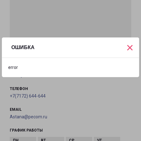
×
ОШИБКА
АСТАНА
Казахстан, Астана, улица Жанажол, 19
error
на карте
ТЕЛЕФОН
+7(7172) 644-644
EMAIL
Astana@pecom.ru
ГРАФИК РАБОТЫ