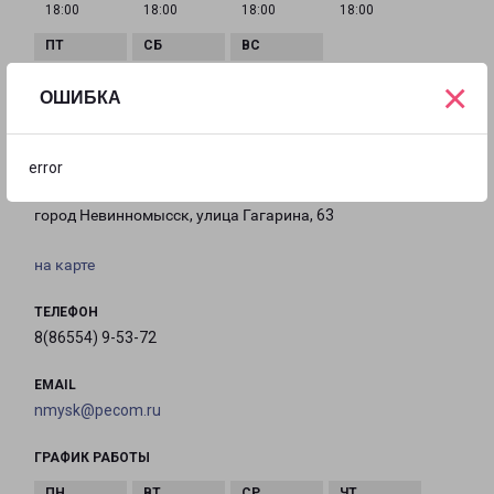
18:00
18:00
18:00
18:00
×
с 09:00 до
с 10:00 до
Выходной
ОШИБКА
18:00
16:00
error
НЕВИННОМЫССК ГАГАРИНА 63
город Невинномысск, улица Гагарина, 63
на карте
ТЕЛЕФОН
8(86554) 9-53-72
EMAIL
nmysk@pecom.ru
ГРАФИК РАБОТЫ