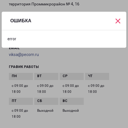
территория Проммикрорайон № 4, 16
×
на карте
ОШИБКА
ТЕЛЕФОН
8(831) 777-84-24
error
EMAIL
viksa@pecom.ru
ГРАФИК РАБОТЫ
с 09:00 до
с 09:00 до
с 09:00 до
с 09:00 до
18:00
18:00
18:00
18:00
с 09:00 до
Выходной
Выходной
18:00