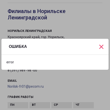
Филиалы в Норильске
Ленинградской
НОРИЛЬСК ЛЕНИНГРАДСКАЯ
Красноярский край, гор. Норильск,
ул.Ленинградская д. 11А
×
ОШИБКА
на карте
error
ТЕЛЕФОН
8 (391) 989 -98 -00
EMAIL
Norilsk-fr01@pecom.ru
ГРАФИК РАБОТЫ