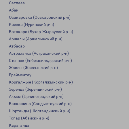
Сатпаев
Абай
Осакаровка (Осакаровский р-н)
Киевка (Нуринский р-н)
Ботакара (Бухар-Жырауский р-н)
Аршалы (Аршалынский р-н)
Атбасар
Астраханка (Астраханский р-н)
Степняк (Енбекшильдерский р-н)
Жаксы (Жаксынский р-н)
Ерейментау
Коргалжын (Коргалжынский р-н)
Зеренда (Зерендинский р-н)
Акмол (Целиноградский р-н)
Балкашино (Сандыктауский р-н)
Шортанды (Шортандинский р-н)
Топар (Абайский р-н)
Караганда