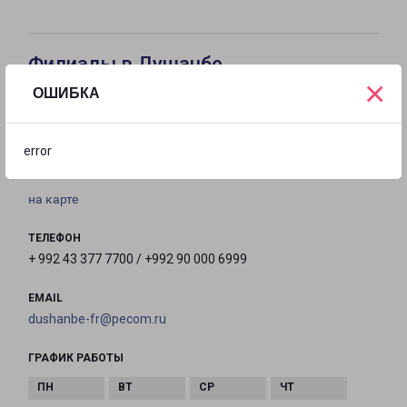
Филиалы в Душанбе
×
ОШИБКА
ДУШАНБЕ
Республика Таджикистан, г. Душанбе,ул. Дружба
error
народов, д. 62, здание «Системавтоматика»
на карте
ТЕЛЕФОН
+ 992 43 377 7700 / +992 90 000 6999
EMAIL
dushanbe-fr@pecom.ru
ГРАФИК РАБОТЫ