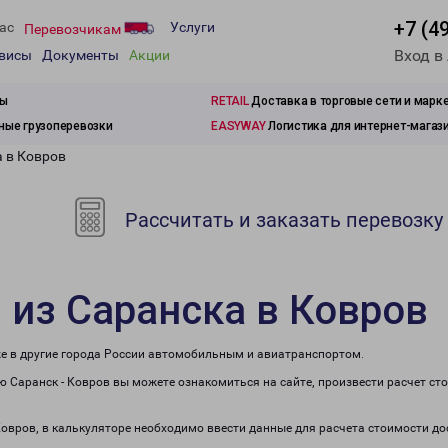
+7 (4
ас
Услуги
Перевозчикам
Вход в
рвисы
Документы
Акции
зы
RETAIL
Доставка в торговые сети и марк
ые грузоперевозки
EASYWAY
Логистика для интернет-магаз
а в Ковров
Рассчитать и заказать перевозку
 из Саранска в Ковров
же в другие города России автомобильным и авиатранспортом.
 Саранск - Ковров вы можете ознакомиться на сайте, произвести расчет с
 Ковров, в калькуляторе необходимо ввести данные для расчета стоимости до