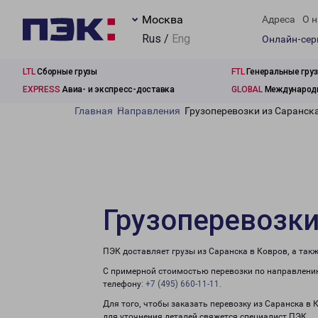
Москва
Адреса
О н
Rus /
Eng
Онлайн-се
LTL
Сборные грузы
FTL
Генеральные гру
EXPRESS
Авиа- и экспресс-доставка
GLOBAL
Международн
Главная
Направления
Грузоперевозки из Саранск
Грузоперевозки
ПЭК доставляет грузы из Саранска в Ковров, а так
С примерной стоимостью перевозки по направлению
телефону:
+7 (495) 660-11-11
.
Для того, чтобы заказать перевозку из Саранска в
для уточнения деталей свяжется специалист ПЭК.