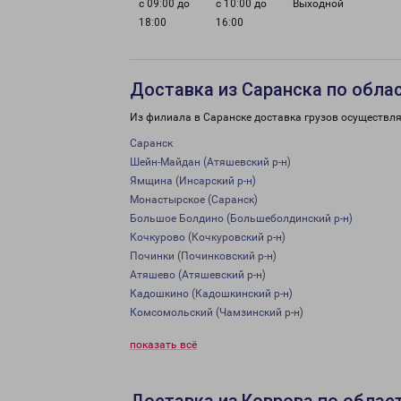
с 09:00 до
с 10:00 до
Выходной
18:00
16:00
Доставка из Саранска по обла
Из филиала в Саранске доставка грузов осуществля
Саранск
Шейн-Майдан (Атяшевский р-н)
Ямщина (Инсарский р-н)
Монастырское (Саранск)
Большое Болдино (Большеболдинский р-н)
Кочкурово (Кочкуровский р-н)
Починки (Починковский р-н)
Атяшево (Атяшевский р-н)
Кадошкино (Кадошкинский р-н)
Комсомольский (Чамзинский р-н)
показать всё