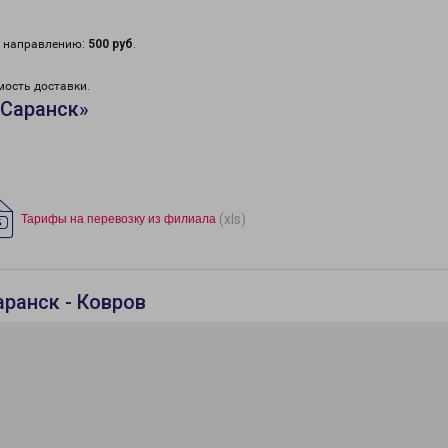
у направлению:
500 руб
.
мость доставки.
«Саранск»
(xls)
Тарифы на перевозку из филиала
ранск - Ковров