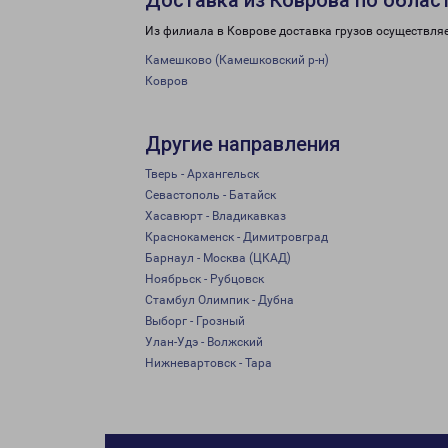
Доставка из Коврова по облас
Из филиала в Коврове доставка грузов осуществляе
Камешково (Камешковский р-н)
Ковров
Другие направления
Тверь - Архангельск
Севастополь - Батайск
Хасавюрт - Владикавказ
Краснокаменск - Димитровград
Барнаул - Москва (ЦКАД)
Ноябрьск - Рубцовск
Стамбул Олимпик - Дубна
Выборг - Грозный
Улан-Удэ - Волжский
Нижневартовск - Тара