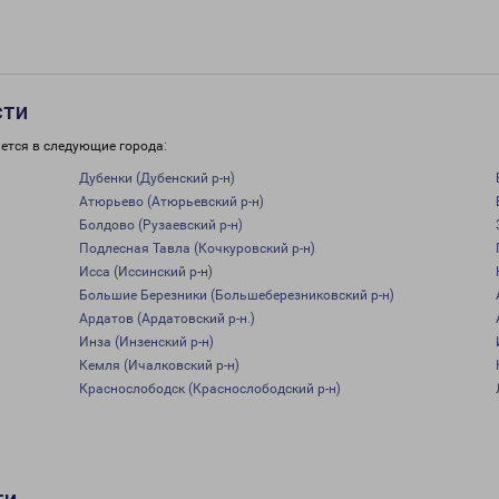
сти
ется в следующие города:
Дубенки (Дубенский р-н)
Атюрьево (Атюрьевский р-н)
Болдово (Рузаевский р-н)
Подлесная Тавла (Кочкуровский р-н)
Исса (Иссинский р-н)
Большие Березники (Большеберезниковский р-н)
Ардатов (Ардатовский р-н.)
Инза (Инзенский р-н)
Кемля (Ичалковский р-н)
Краснослободск (Краснослободский р-н)