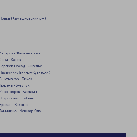
Новки (Камешковский р-н)
Ангарск - Железногорск
Сочи - Канск
Сергиев Посад - Энгельс
Нальчик - Ленинск-Кузнецкий
Сыктывкар - Бийск
Тюмень - Бузулук
Красноярск - Алексин
Острогожск - Губкин
Ереван - Вологда
Томилино - Йошкар-Ола