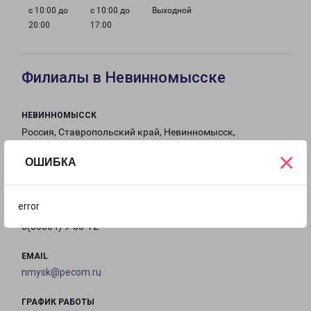
с 10:00 до
с 10:00 до
Выходной
20:00
17:00
Филиалы в Невинномысске
НЕВИННОМЫССК
Россия, Ставропольский край, Невинномысск,
Пятигорское шоссе, 7
×
ОШИБКА
на карте
error
ТЕЛЕФОН
8(86554) 9-53-72
EMAIL
nmysk@pecom.ru
ГРАФИК РАБОТЫ