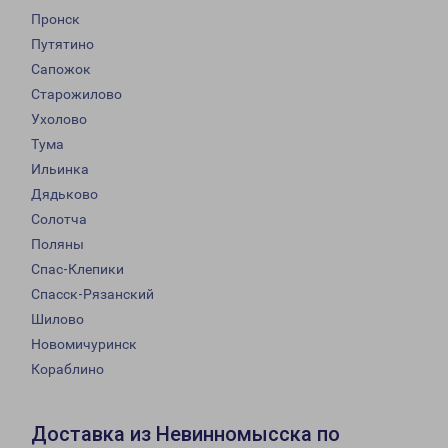
Пронск
Путятино
Сапожок
Старожилово
Ухолово
Тума
Ильинка
Дядьково
Солотча
Поляны
Спас-Клепики
Спасск-Рязанский
Шилово
Новомичуринск
Кораблино
Доставка из Невинномысска по