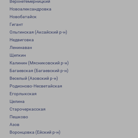
Верхнетемерницкий
Новоалександровка
Новобатайск
Гигант
Ольгинская (Аксайский р-н)
Недвиговка
Ленинаван
Щепкин
Калинин (Мясниковский р-н)
Багаевская (Багаевский р-н)
Веселый (Азовский р-н)
Родионово-Несветайская
Егорлыкская
Целина
Старочеркасская
Пешково
Азов
Воронцовка (Ейский р-н)