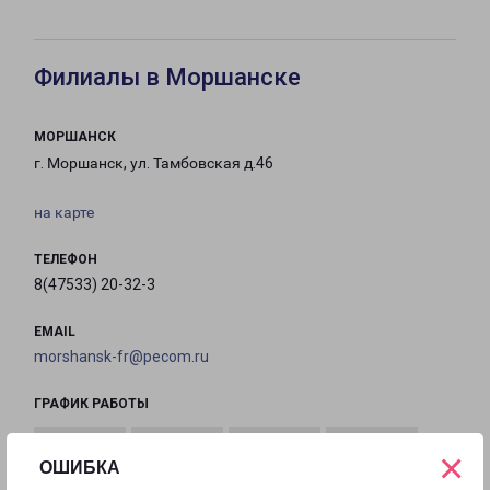
Филиалы в Моршанске
МОРШАНСК
г. Моршанск, ул. Тамбовская д.46
на карте
ТЕЛЕФОН
8(47533) 20-32-3
EMAIL
morshansk-fr@pecom.ru
ГРАФИК РАБОТЫ
×
ОШИБКА
с 09:00 до
с 09:00 до
с 09:00 до
с 09:00 до