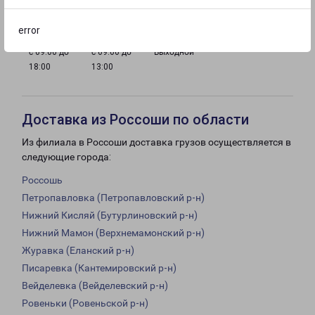
18:00
18:00
18:00
18:00
error
с 09:00 до
с 09:00 до
Выходной
18:00
13:00
Доставка из Россоши по области
Из филиала в Россоши доставка грузов осуществляется в
следующие города:
Россошь
Петропавловка (Петропавловский р-н)
Нижний Кисляй (Бутурлиновский р-н)
Нижний Мамон (Верхнемамонский р-н)
Журавка (Еланский р-н)
Писаревка (Кантемировский р-н)
Вейделевка (Вейделевский р-н)
Ровеньки (Ровеньской р-н)