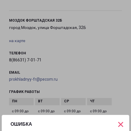
МОЗДОК ФОРШТАДСКАЯ 32Б
город Моздок, улица Форштадская, 32Б
на карте
ТЕЛЕФОН
8(86631) 7-01-71
EMAIL
prokhladnyy-fr@pecom.ru
ГРАФИК РАБОТЫ
с 09:00 до
с 09:00 до
с 09:00 до
с 09:00 до
21:00
21:00
21:00
21:00
×
ОШИБКА