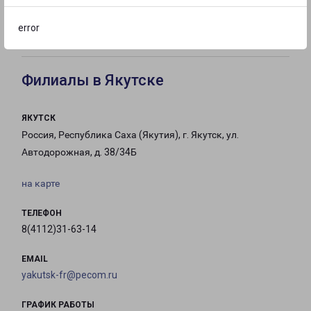
с 09:00 до
с 09:00 до
с 09:00 до
error
21:00
21:00
21:00
Филиалы в Якутске
ЯКУТСК
Россия, Республика Саха (Якутия), г. Якутск, ул.
Автодорожная, д. 38/34Б
на карте
ТЕЛЕФОН
8(4112)31-63-14
EMAIL
yakutsk-fr@pecom.ru
ГРАФИК РАБОТЫ