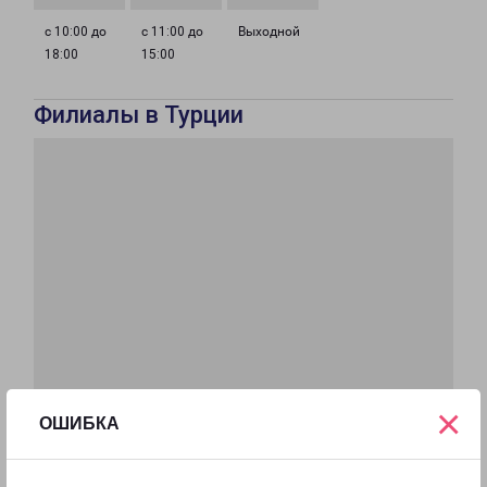
с 10:00 до
с 11:00 до
Выходной
18:00
15:00
Филиалы в Турции
×
ОШИБКА