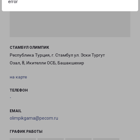
error
СТАМБУЛ ОЛИМПИК
Республика Турция, г. Стамбул ул. Эски Тургут
Озал, 8, Икителли ОСБ, Башакшехир
на карте
ТЕЛЕФОН
-
EMAIL
olimpikgama@pecom.ru
ГРАФИК РАБОТЫ