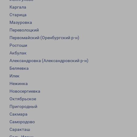
Каргала
Старица
Мазуровка
Переволоцкий
Первомайский (Оренбургский р-н)
Ростоши
Акбулак
Александровка (Александровский р-н)
Беляевка
Илек
Нежинка
Новосергиевка
Октябрьское
Пригородный
Сакмара
Самородово
Саракташ