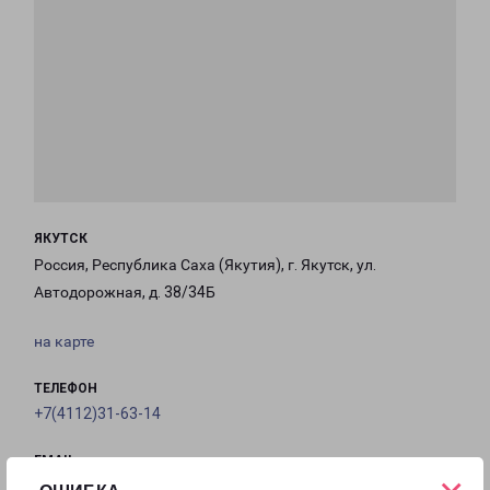
ЯКУТСК
Россия, Республика Саха (Якутия), г. Якутск, ул.
Автодорожная, д. 38/34Б
на карте
ТЕЛЕФОН
+7(4112)31-63-14
EMAIL
yakutsk-fr@pecom.ru