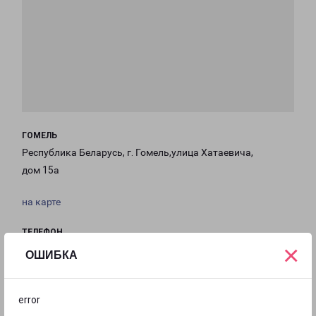
ГОМЕЛЬ
Республика Беларусь, г. Гомель,улица Хатаевича,
дом 15а
на карте
ТЕЛЕФОН
×
+375-29-800-77-78
ОШИБКА
EMAIL
gomel-fr@pecom.ru
error