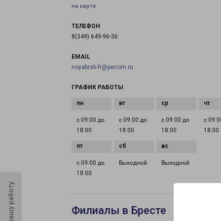
на карте
ТЕЛЕФОН
8(349) 649-96-36
EMAIL
noyabrsk-fr@pecom.ru
ГРАФИК РАБОТЫ
с 09:00 до
с 09:00 до
с 09:00 до
с 09:0
18:00
18:00
18:00
18:00
с 09:00 до
Выходной
Выходной
18:00
Оцените нашу работу
Филиалы в Бресте