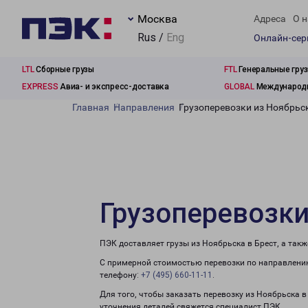
Москва
Адреса
О н
Rus /
Eng
Онлайн-се
LTL
Сборные грузы
FTL
Генеральные гру
EXPRESS
Авиа- и экспресс-доставка
GLOBAL
Международн
Главная
Направления
Грузоперевозки из Ноябрьск
Грузоперевозки
ПЭК доставляет грузы из Ноябрьска в Брест, а так
С примерной стоимостью перевозки по направлению
телефону:
+7 (495) 660-11-11
.
Для того, чтобы заказать перевозку из Ноябрьска в
уточнения деталей свяжется специалист ПЭК.