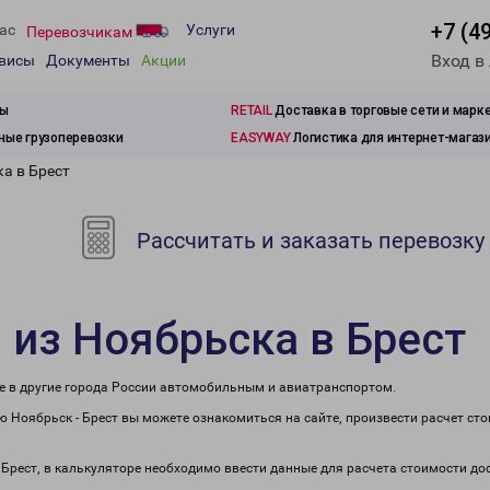
+7 (4
ас
Услуги
Перевозчикам
Вход в
рвисы
Документы
Акции
зы
RETAIL
Доставка в торговые сети и марк
ые грузоперевозки
EASYWAY
Логистика для интернет-магаз
а в Брест
Рассчитать и заказать перевозку
 из Ноябрьска в Брест
же в другие города России автомобильным и авиатранспортом.
 Ноябрьск - Брест вы можете ознакомиться на сайте, произвести расчет ст
 Брест, в калькуляторе необходимо ввести данные для расчета стоимости до