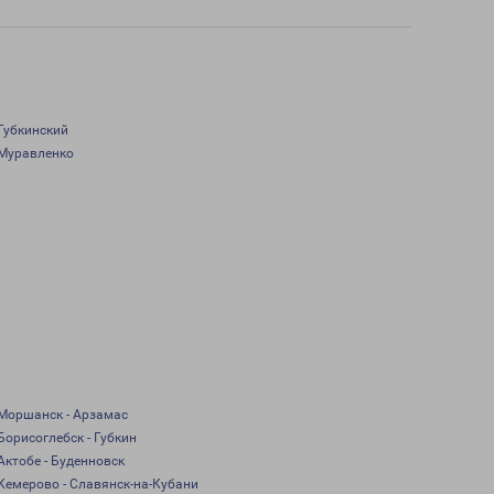
Губкинский
Муравленко
Моршанск - Арзамас
Борисоглебск - Губкин
Актобе - Буденновск
Кемерово - Славянск-на-Кубани