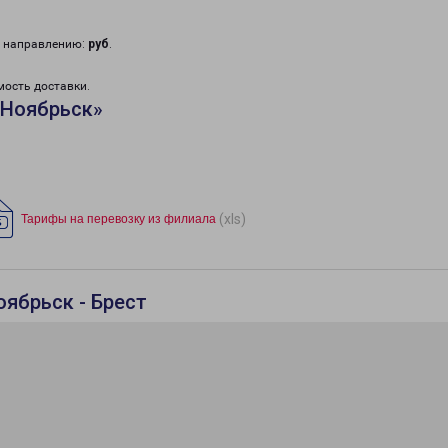
у направлению:
руб
.
мость доставки.
«Ноябрьск»
(xls)
Тарифы на перевозку из филиала
оябрьск - Брест