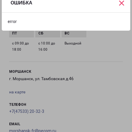
×
ОШИБКА
с 09:00 до
с 09:00 до
с 09:00 до
с 09:00 до
error
18:00
18:00
18:00
18:00
с 09:00 до
с 10:00 до
Выходной
18:00
16:00
МОРШАНСК
г. Моршанск, ул. Тамбовская д.46
на карте
ТЕЛЕФОН
+7(47533) 20-32-3
EMAIL
morshansk-fr@pecom.ru