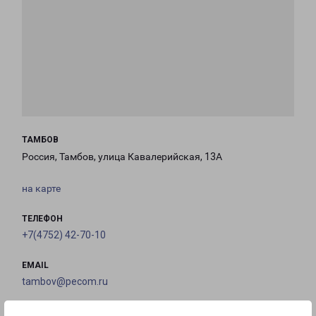
ТАМБОВ
Россия, Тамбов, улица Кавалерийская, 13А
на карте
ТЕЛЕФОН
+7(4752) 42-70-10
EMAIL
tambov@pecom.ru
ГРАФИК РАБОТЫ