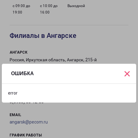
с 09:00 до
с 10:00 до
Выходной
19:00
16:00
Филиалы в Ангарске
АНГАРСК
Россия, Иркутская область, Ангарск, 215-й
квартал, 16
×
ОШИБКА
на карте
error
ТЕЛЕФОН
8(3955) 66-12-30
EMAIL
angarsk@pecom.ru
ГРАФИК РАБОТЫ