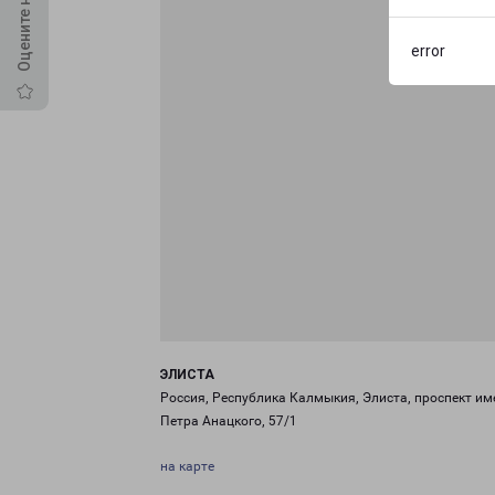
error
ЭЛИСТА
Россия, Республика Калмыкия, Элиста, проспект им
Петра Анацкого, 57/1
на карте