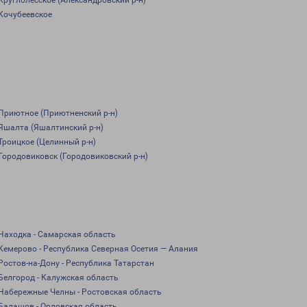
Круглолесское (Александровский р-н)
Кочубеевское
Приютное (Приютненский р-н)
Яшалта (Яшалтинский р-н)
Троицкое (Целинный р-н)
Городовиковск (Городовиковский р-н)
Находка - Самарская область
Кемерово - Республика Северная Осетия — Алания
Ростов-на-Дону - Республика Татарстан
Белгород - Калужская область
Набережные Челны - Ростовская область
Балашов - Орловская область