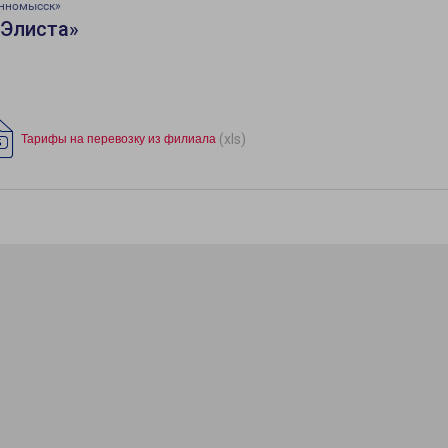
инномысск»
«Элиста»
(xls)
Тарифы на перевозку из филиала