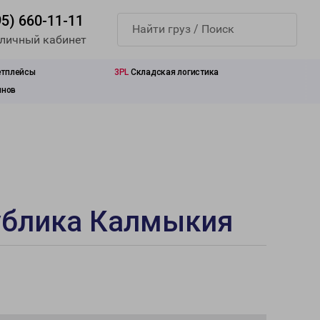
95) 660-11-11
 личный кабинет
етплейсы
3PL
Складская логистика
инов
ублика Калмыкия