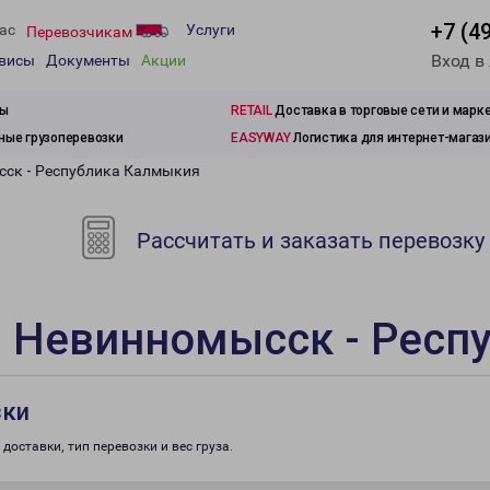
+7 (4
ас
Услуги
Перевозчикам
Вход в
рвисы
Документы
Акции
зы
RETAIL
Доставка в торговые сети и марк
ые грузоперевозки
EASYWAY
Логистика для интернет-магаз
сск - Республика Калмыкия
Рассчитать и заказать перевозку
и Невинномысск - Респ
зки
доставки, тип перевозки и вес груза.