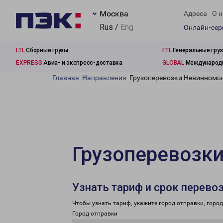
Москва
Адреса
О н
Rus /
Eng
Онлайн-се
LTL
Сборные грузы
FTL
Генеральные гру
EXPRESS
Авиа- и экспресс-доставка
GLOBAL
Международн
Главная
Направления
Грузоперевозки Невинномы
Грузоперевозк
Узнать тариф и срок перево
Чтобы узнать тариф, укажите город отправки, город 
Город отправки