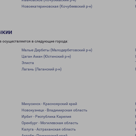
Ивановское (Кочубеевский р-н)
Новоекатериновская (Кочубеевский р-н)
ыкии
в осуществляется в следующие города:
Малые Дербеты (Малодербетовский р-н)
Цаган Аман (Юстинский р-н)
Элиста
Лагань (Лаганский р-н)
Минусинск - Красноярский край
Новокузнецк - Владимирская область
Ирбит - Республика Карелия
Оренбург - Могилевская область
Калуга - Астраханская область
Актобе - Приморский край