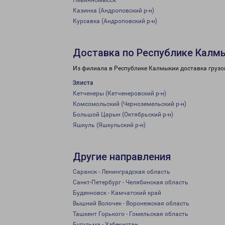
Невинномысск
Казинка (Андроповский р-н)
Курсавка (Андроповский р-н)
Доставка по Республике Калм
Из филиала в Республике Калмыкии доставка грузо
Элиста
Кетченеры (Кетченеровский р-н)
Комсомольский (Черноземельский р-н)
Большой Царын (Октябрьский р-н)
Яшкуль (Яшкульский р-н)
Другие направления
Саранск - Ленинградская область
Санкт-Петербург - Челябинская область
Буденновск - Камчатский край
Вышний Волочек - Воронежская область
Ташкент Горького - Гомельская область
Бугульма - Узбекистан