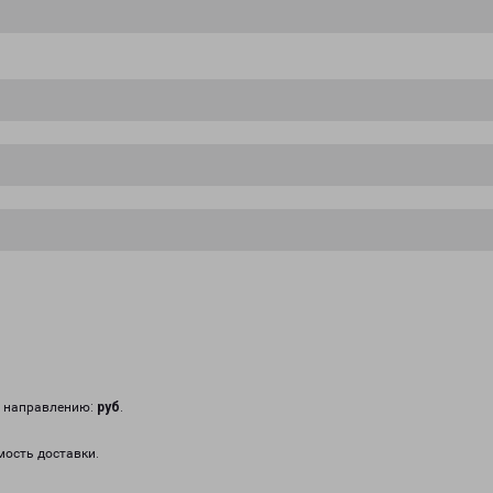
у направлению:
руб
.
мость доставки.