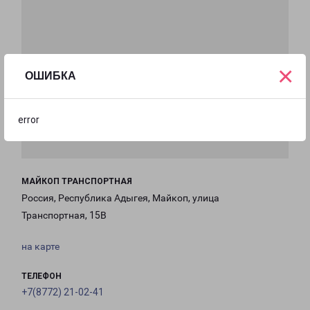
×
ОШИБКА
error
МАЙКОП ТРАНСПОРТНАЯ
Россия, Республика Адыгея, Майкоп, улица
Транспортная, 15В
на карте
ТЕЛЕФОН
+7(8772) 21-02-41