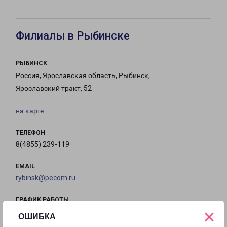
Филиалы в Рыбинске
РЫБИНСК
Россия, Ярославская область, Рыбинск,
Ярославский тракт, 52
на карте
ТЕЛЕФОН
8(4855) 239-119
EMAIL
rybinsk@pecom.ru
ГРАФИК РАБОТЫ
×
ОШИБКА