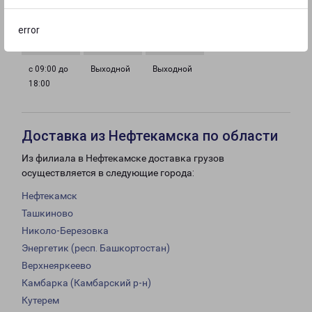
с 09:00 до
с 09:00 до
с 09:00 до
с 09:00 до
18:00
18:00
18:00
18:00
error
с 09:00 до
Выходной
Выходной
18:00
Доставка из Нефтекамска по области
Из филиала в Нефтекамске доставка грузов
осуществляется в следующие города:
Нефтекамск
Ташкиново
Николо-Березовка
Энергетик (респ. Башкортостан)
Верхнеяркеево
Камбарка (Камбарский р-н)
Кутерем