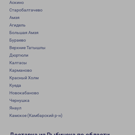
Аскино
Старобалтачево
Амзя
Агидель
Большая Амзя
Бураево
Верхние Татышлы
Дюртюли
Калтасы
Карманово
Красный Холм
Куеда
Новокабаново
Чернушка
Янаул
Камское (Камбарский р-н)