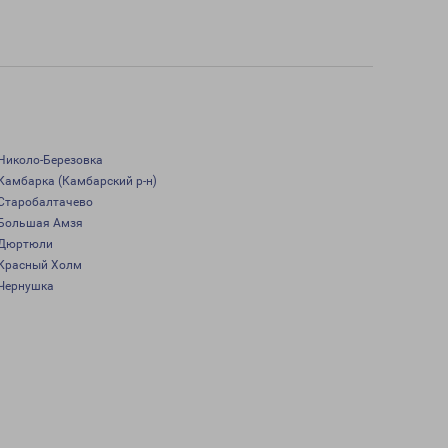
Николо-Березовка
Камбарка (Камбарский р-н)
Старобалтачево
Большая Амзя
Дюртюли
Красный Холм
Чернушка