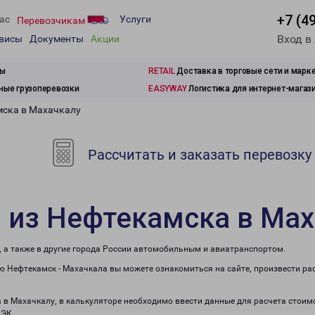
+7 (4
ас
Услуги
Перевозчикам
Вход в
рвисы
Документы
Акции
зы
RETAIL
Доставка в торговые сети и марк
ые грузоперевозки
EASYWAY
Логистика для интернет-магаз
мска в Махачкалу
Рассчитать и заказать перевозку
 из Нефтекамска в Ма
, а также в другие города России автомобильным и авиатранспортом.
 Нефтекамск - Махачкала вы можете ознакомиться на сайте, произвести ра
а в Махачкалу, в калькуляторе необходимо ввести данные для расчета стоимо
ПЭК.