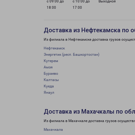
с 09:00 до
с 10:00 до
Выходной
18:00
17:00
Доставка из Нефтекамска по 
Из филиала в Нефтекамске доставка грузов осущес
Нефтекамск
Энергетик (респ. Башкортостан)
Кутерем
Амзя
Бураево
Калтасы
Куеда
Янаул
Доставка из Махачкалы по об
Из филиала в Махачкале доставка грузов осуществ
Махачкала