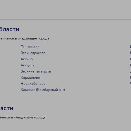
области
твляется в следующие города:
Ташкиново
Верхнеяркеево
Аскино
Агидель
Верхние Татышлы
Карманово
Новокабаново
Камское (Камбарский р-н)
ласти
ляется в следующие города: