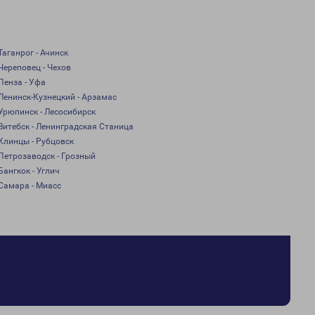
Таганрог - Ачинск
Череповец - Чехов
Пенза - Уфа
Ленинск-Кузнецкий - Арзамас
Урюпинск - Лесосибирск
Витебск - Ленинградская Станица
Клинцы - Рубцовск
Петрозаводск - Грозный
Бангкок - Углич
Самара - Миасс