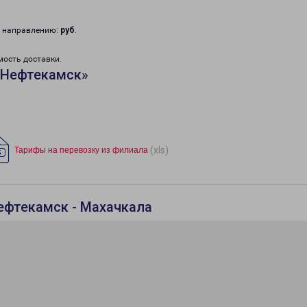
у направлению:
руб
.
мость доставки.
«Нефтекамск»
(xls)
Тарифы на перевозку из филиала
ефтекамск - Махачкала