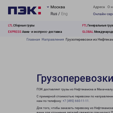
Москва
Адреса
О н
Rus /
Eng
Онлайн-се
LTL
Сборные грузы
FTL
Генеральные гру
EXPRESS
Авиа- и экспресс-доставка
GLOBAL
Международн
Главная
Направления
Грузоперевозки из Нефтека
Грузоперевозки
ПЭК доставляет грузы из Нефтекамска в Махачкалу
С примерной стоимостью перевозки по направлению
нам по телефону:
+7 (495) 660-11-11
.
Для того, чтобы заказать перевозку из Нефтекамск
вами для уточнения деталей свяжется специалист 