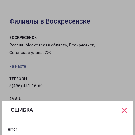
Филиалы в Воскресенске
ВОСКРЕСЕНСК
Россия, Московская область, Воскресенск,
Советская улица, 2Ж
на карте
ТЕЛЕФОН
8(496) 441-16-60
EMAIL
Voskresensk@pecom.ru
×
ОШИБКА
ГРАФИК РАБОТЫ
error