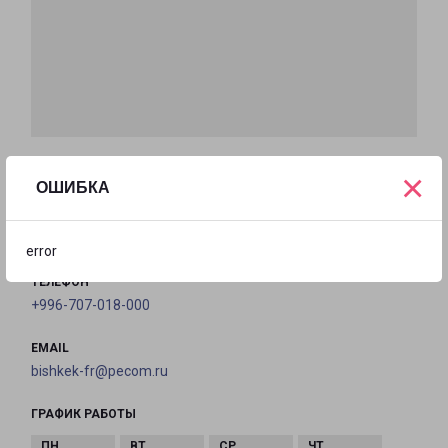
БИШКЕК
×
ОШИБКА
Кыргызстан, Бишкек, улица Махатмы Ганди, 210/3
на карте
error
ТЕЛЕФОН
+996-707-018-000
EMAIL
bishkek-fr@pecom.ru
ГРАФИК РАБОТЫ