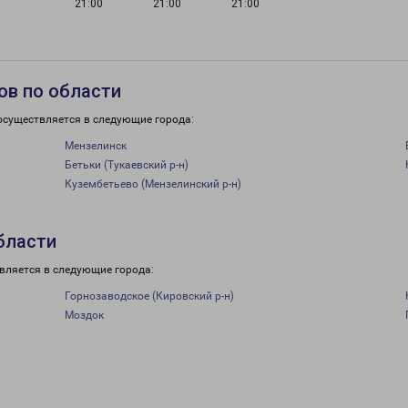
21:00
21:00
21:00
ов по области
осуществляется в следующие города:
Мензелинск
Бетьки (Тукаевский р-н)
Кузембетьево (Мензелинский р-н)
бласти
вляется в следующие города:
Горнозаводское (Кировский р-н)
Моздок