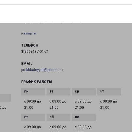
МОЗДОК ФОРШТАДСКАЯ 32Б
город Моздок, улица Форштадская, 32Б
на карте
ТЕЛЕФОН
8(86631) 7-01-71
EMAIL
prokhladnyy-fr@pecom.ru
ГРАФИК РАБОТЫ
с 09:00 до
с 09:00 до
с 09:00 до
с 09:00 до
0 до
21:00
21:00
21:00
21:00
с 09:00 до
с 09:00 до
с 09:00 до