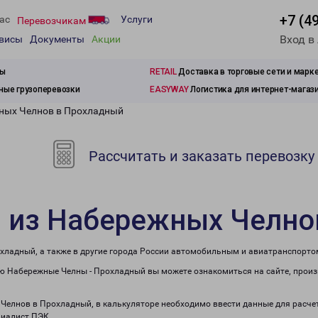
+7 (4
ас
Услуги
Перевозчикам
Вход в
рвисы
Документы
Акции
зы
RETAIL
Доставка в торговые сети и марк
ые грузоперевозки
EASYWAY
Логистика для интернет-магаз
жных Челнов в Прохладный
Рассчитать и заказать перевозку
и из Набережных Челно
хладный, а также в другие города России автомобильным и авиатранспорто
ю Набережные Челны - Прохладный вы можете ознакомиться на сайте, произ
 Челнов в Прохладный, в калькуляторе необходимо ввести данные для расче
циалист ПЭК.