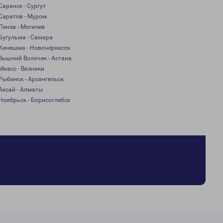
Саранск - Сургут
Саратов - Муром
Пенза - Могилев
Бугульма - Самара
Кинешма - Новочеркасск
Вышний Волочек - Астана
Миасс - Вязники
Рыбинск - Архангельск
Аксай - Алматы
Ноябрьск - Борисоглебск