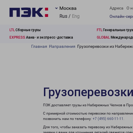
Москва
Адреса
О н
Rus /
Eng
Онлайн-се
LTL
Сборные грузы
FTL
Генеральные гру
EXPRESS
Авиа- и экспресс-доставка
GLOBAL
Международн
Главная
Направления
Грузоперевозки из Набере
Грузоперевозк
ПЭК доставляет грузы из Набережных Челнов в Про
С примерной стоимостью перевозки по направлени
позвонить нам по телефону:
+7 (495) 660-11-11
.
Для того, чтобы заказать перевозку из Набережных
заявки с вами для уточнения деталей свяжется спе