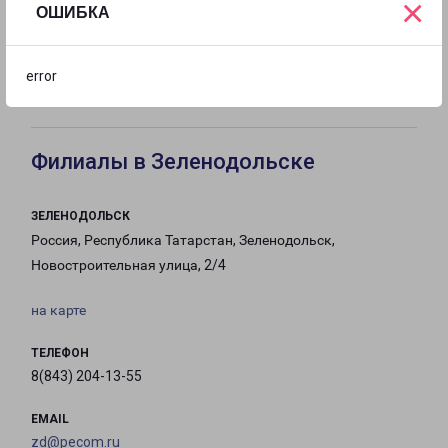
×
ОШИБКА
с 10:00 до
Выходной
Выходной
error
17:00
Филиалы в Зеленодольске
ЗЕЛЕНОДОЛЬСК
Россия, Республика Татарстан, Зеленодольск,
Новостроительная улица, 2/4
на карте
ТЕЛЕФОН
8(843) 204-13-55
EMAIL
zd@pecom.ru