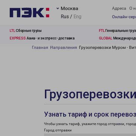
Москва
Адреса
О н
Rus /
Eng
Онлайн-се
LTL
Сборные грузы
FTL
Генеральные гру
EXPRESS
Авиа- и экспресс-доставка
GLOBAL
Международн
Главная
Направления
Грузоперевозки Муром - Ви
Грузоперевозки
Узнать тариф и срок перево
Чтобы узнать тариф, укажите город отправки, город 
Город отправки