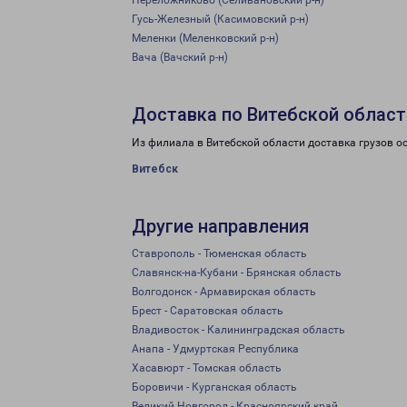
Переложниково (Селивановский р-н)
Гусь-Железный (Касимовский р-н)
Меленки (Меленковский р-н)
Вача (Вачский р-н)
Доставка по Витебской област
Из филиала в Витебской области доставка грузов о
Витебск
Другие направления
Ставрополь - Тюменская область
Славянск-на-Кубани - Брянская область
Волгодонск - Армавирская область
Брест - Саратовская область
Владивосток - Калининградская область
Анапа - Удмуртская Республика
Хасавюрт - Томская область
Боровичи - Курганская область
Великий Новгород - Красноярский край