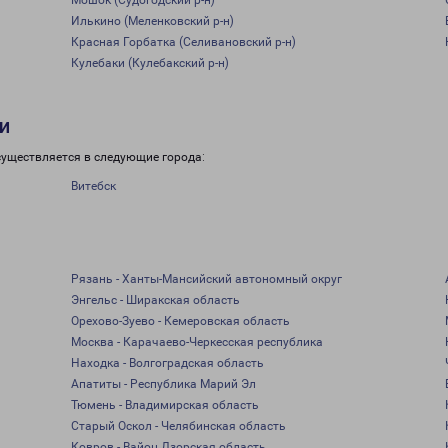
Мошок (Судогодский р-н)
Илькино (Меленковский р-н)
Красная Горбатка (Селивановский р-н)
Кулебаки (Кулебакский р-н)
и
существляется в следующие города:
Витебск
Рязань - Ханты-Мансийский автономный округ
Энгельс - Ширакская область
Орехово-Зуево - Кемеровская область
Москва - Карачаево-Черкесская республика
Находка - Волгоградская область
Апатиты - Республика Марий Эл
Тюмень - Владимирская область
Старый Оскол - Челябинская область
Ковров - Вайоц Дзорская область