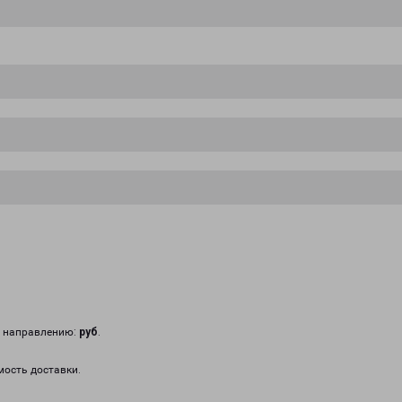
у направлению:
руб
.
мость доставки.