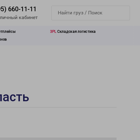
95) 660-11-11
 личный кабинет
етплейсы
3PL
Складская логистика
инов
ласть