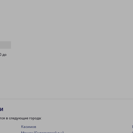
0 до
ти
тся в следующие города:
Касимов