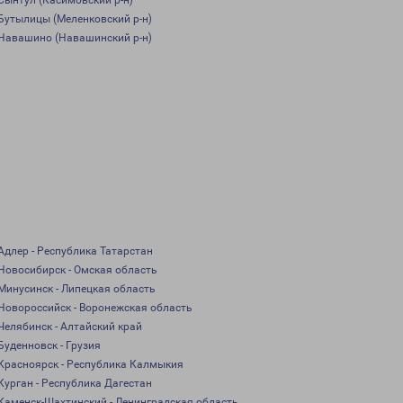
Сынтул (Касимовский р-н)
Бутылицы (Меленковский р-н)
Навашино (Навашинский р-н)
Адлер - Республика Татарстан
Новосибирск - Омская область
Минусинск - Липецкая область
Новороссийск - Воронежская область
Челябинск - Алтайский край
Буденновск - Грузия
Красноярск - Республика Калмыкия
Курган - Республика Дагестан
Каменск-Шахтинский - Ленинградская область