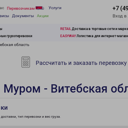
+7 (4
ас
Услуги
Перевозчикам
Вход в
рвисы
Документы
Акции
зы
RETAIL
Доставка в торговые сети и марк
ые грузоперевозки
EASYWAY
Логистика для интернет-магаз
тебская область
Рассчитать и заказать перевозку
 Муром - Витебская об
зки
доставки, тип перевозки и вес груза.