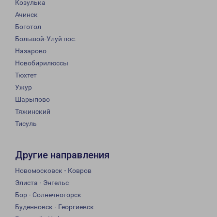
Козулька
Ачинск
Боготол
Большой-Улуй пос.
Назарово
Новобирилюссы
Тюхтет
Ужур
Шарыпово
Тяжинский
Тисуль
Другие направления
Новомосковск - Ковров
Элиста - Энгельс
Бор - Солнечногорск
Буденновск - Георгиевск