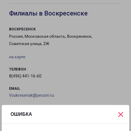
Филиалы в Воскресенске
ВОСКРЕСЕНСК
Россия, Московская область, Воскресенск,
Советская улица, 2Ж
на карте
ТЕЛЕФОН
8(496) 441-16-60
EMAIL
Voskresensk@pecom.ru
ГРАФИК РАБОТЫ
×
ОШИБКА
с 09:00 до
с 09:00 до
с 09:00 до
с 09:00 до