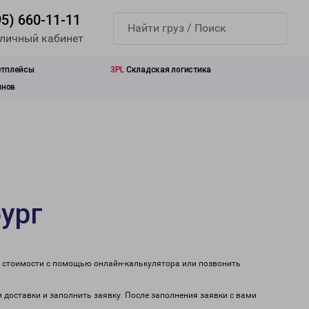
95) 660-11-11
 личный кабинет
етплейсы
3PL
Складская логистика
инов
ург
т стоимости с помощью онлайн-калькулятора или позвонить
 доставки и заполнить заявку. После заполнения заявки с вами