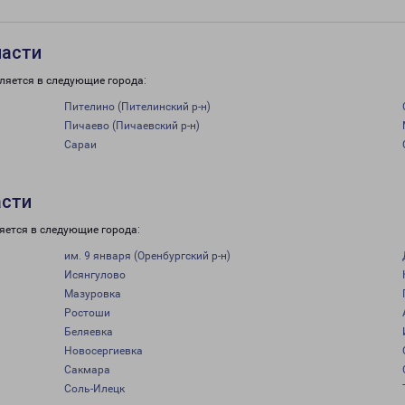
ласти
ляется в следующие города:
Пителино (Пителинский р-н)
Пичаево (Пичаевский р-н)
Сараи
асти
яется в следующие города:
им. 9 января (Оренбургский р-н)
Исянгулово
Мазуровка
Ростоши
Беляевка
Новосергиевка
Сакмара
Соль-Илецк