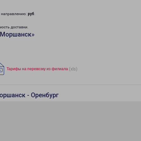
у направлению:
руб
.
мость доставки.
«Моршанск»
(xls)
Тарифы на перевозку из филиала
оршанск - Оренбург