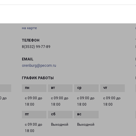
ОРЕНБУРГ ЮГ
Россия, Оренбург, Беляевская улица, 4
на карте
ТЕЛЕФОН
8(3532) 99-77-89
EMAIL
orenburg@pecom.ru
ГРАФИК РАБОТЫ
0 до
с 09:00 до
с 09:00 до
с 09:00 до
с 09:00 до
18:00
18:00
18:00
18:00
с 09:00 до
Выходной
Выходной
18:00