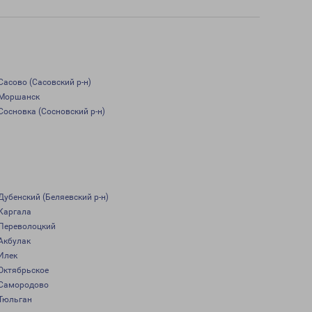
Сасово (Сасовский р-н)
Моршанск
Сосновка (Сосновский р-н)
Дубенский (Беляевский р-н)
Каргала
Переволоцкий
Акбулак
Илек
Октябрьское
Самородово
Тюльган