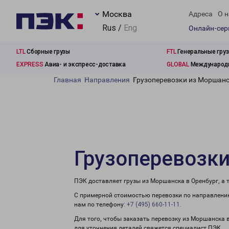
Москва
Адреса
О н
Rus /
Eng
Онлайн-се
LTL
Сборные грузы
FTL
Генеральные гру
EXPRESS
Авиа- и экспресс-доставка
GLOBAL
Международн
Главная
Направления
Грузоперевозки из Моршанс
Грузоперевозки
ПЭК доставляет грузы из Моршанска в Оренбург, а
С примерной стоимостью перевозки по направлению
нам по телефону:
+7 (495) 660-11-11
.
Для того, чтобы заказать перевозку из Моршанска 
для уточнения деталей свяжется специалист ПЭК.