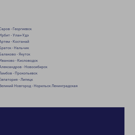
Саров - Георгиевск
Ирбит - Улан-Удэ
Артем - Костанай
Братск - Нальчик
Балаково - Якутск
Иваново - Кисловодск
Александров - Новосибирск
Тамбов - Прокопьевск
Евпатория - Липецк
Великий Новгород - Норильск Ленинградская