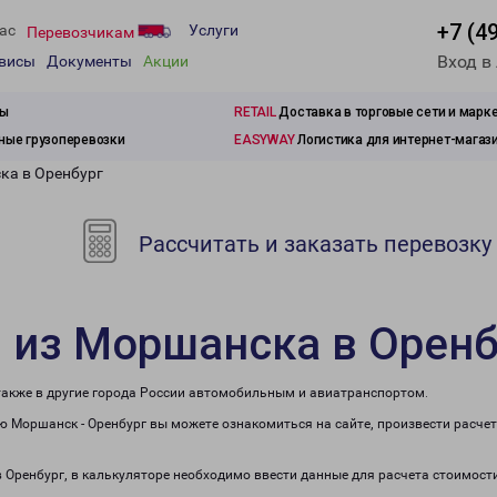
+7 (4
ас
Услуги
Перевозчикам
Вход в
рвисы
Документы
Акции
зы
RETAIL
Доставка в торговые сети и марк
ые грузоперевозки
EASYWAY
Логистика для интернет-магаз
ка в Оренбург
Рассчитать и заказать перевозку
 из Моршанска в Оренб
 также в другие города России автомобильным и авиатранспортом.
 Моршанск - Оренбург вы можете ознакомиться на сайте, произвести расче
в Оренбург, в калькуляторе необходимо ввести данные для расчета стоимости