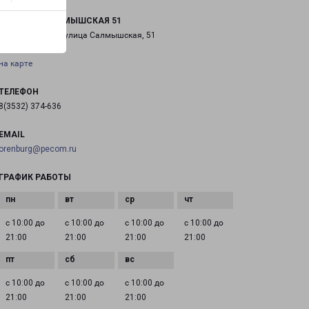
ОРЕНБУРГ САЛМЫШСКАЯ 51
город Оренбург, улица Салмышская, 51
на карте
ТЕЛЕФОН
8(3532) 374-636
EMAIL
orenburg@pecom.ru
ГРАФИК РАБОТЫ
с 10:00 до
с 10:00 до
с 10:00 до
с 10:00 до
21:00
21:00
21:00
21:00
с 10:00 до
с 10:00 до
с 10:00 до
21:00
21:00
21:00