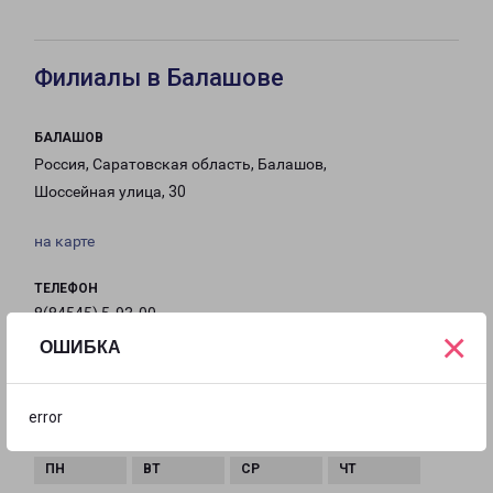
Филиалы в Балашове
БАЛАШОВ
Россия, Саратовская область, Балашов,
Шоссейная улица, 30
на карте
ТЕЛЕФОН
8(84545) 5-93-00
×
ОШИБКА
EMAIL
balashov-fr@pecom.ru
error
ГРАФИК РАБОТЫ