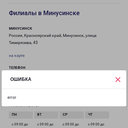
Филиалы в Минусинске
МИНУСИНСК
Россия, Красноярский край, Минусинск, улица
Тимирязева, 43
на карте
ТЕЛЕФОН
8(391) 322-90-02
×
ОШИБКА
EMAIL
minusinsk-fr@pecom.ru
error
ГРАФИК РАБОТЫ
с 09:00 до
с 09:00 до
с 09:00 до
с 09:00 до