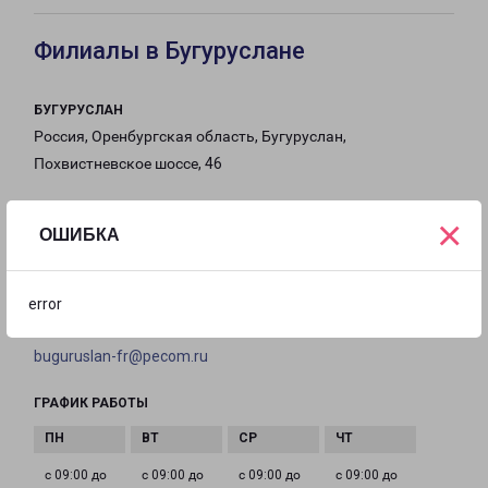
Филиалы в Бугуруслане
БУГУРУСЛАН
Россия, Оренбургская область, Бугуруслан,
Похвистневское шоссе, 46
на карте
×
ОШИБКА
ТЕЛЕФОН
8 (3534) 23-05-25
error
EMAIL
buguruslan-fr@pecom.ru
ГРАФИК РАБОТЫ
с 09:00 до
с 09:00 до
с 09:00 до
с 09:00 до