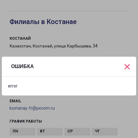
Филиалы в Костанае
КОСТАНАЙ
Казахстан, Костанай, улица Карбышева, 34
на карте
×
ОШИБКА
ТЕЛЕФОН
+7(707) 965-85-84, +7 (702) 862-17-92, +7 (776)
error
344-44-69
EMAIL
kostanay-fr@pecom.ru
ГРАФИК РАБОТЫ