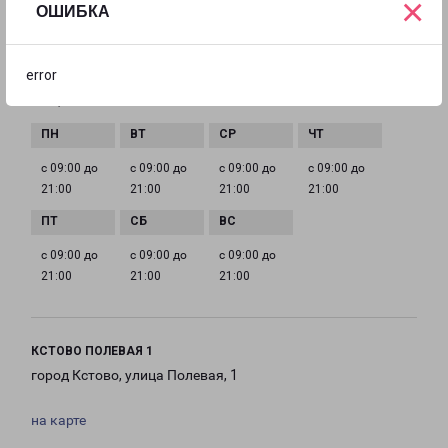
×
ОШИБКА
EMAIL
nnov@pecom.ru
error
ГРАФИК РАБОТЫ
с 09:00 до
с 09:00 до
с 09:00 до
с 09:00 до
21:00
21:00
21:00
21:00
с 09:00 до
с 09:00 до
с 09:00 до
21:00
21:00
21:00
КСТОВО ПОЛЕВАЯ 1
город Кстово, улица Полевая, 1
на карте