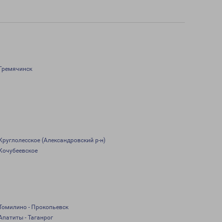
Гремячинск
Круглолесское (Александровский р-н)
Кочубеевское
Томилино - Прокопьевск
Апатиты - Таганрог