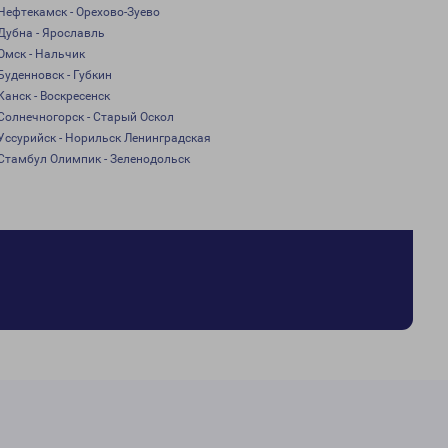
Нефтекамск - Орехово-Зуево
Дубна - Ярославль
Омск - Нальчик
Буденновск - Губкин
Канск - Воскресенск
Солнечногорск - Старый Оскол
Уссурийск - Норильск Ленинградская
Стамбул Олимпик - Зеленодольск