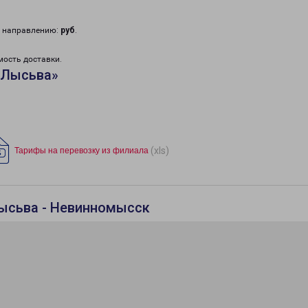
у направлению:
руб
.
мость доставки.
«Лысьва»
(xls)
Тарифы на перевозку из филиала
Лысьва - Невинномысск