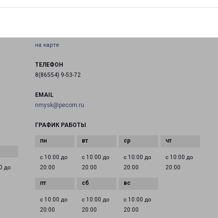
НЕВИННОМЫССК ГАГАРИНА 63
город Невинномысск, улица Гагарина, 63
на карте
ТЕЛЕФОН
8(86554) 9-53-72
EMAIL
nmysk@pecom.ru
ГРАФИК РАБОТЫ
с 10:00 до
с 10:00 до
с 10:00 до
с 10:00 до
0 до
20:00
20:00
20:00
20:00
с 10:00 до
с 10:00 до
с 10:00 до
20:00
20:00
20:00