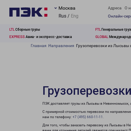
Москва
Адреса
О н
Rus /
Eng
Онлайн-се
LTL
Сборные грузы
FTL
Генеральные гру
EXPRESS
Авиа- и экспресс-доставка
GLOBAL
Международн
Главная
Направления
Грузоперевозки из Лысьвы
Грузоперевозк
ПЭК доставляет грузы из Лысьвы в Невинномысск, 
С примерной стоимостью перевозки по направлению
нам по телефону:
+7 (495) 660-11-11
.
Для того, чтобы заказать перевозку из Лысьвы в Н
вами для уточнения деталей свяжется специалист 