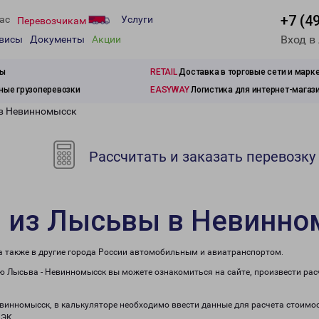
+7 (4
ас
Услуги
Перевозчикам
Вход в
рвисы
Документы
Акции
зы
RETAIL
Доставка в торговые сети и марк
ые грузоперевозки
EASYWAY
Логистика для интернет-магаз
 в Невинномысск
Рассчитать и заказать перевозку
и из Лысьвы в Невинн
а также в другие города России автомобильным и авиатранспортом.
 Лысьва - Невинномысск вы можете ознакомиться на сайте, произвести ра
евинномысск, в калькуляторе необходимо ввести данные для расчета стоимос
ПЭК.