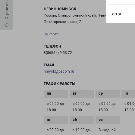
НЕВИННОМЫССК
error
Россия, Ставропольский край, Невинномысск,
Пятигорское шоссе, 7
на карте
ТЕЛЕФОН
8(86554) 9-53-72
EMAIL
nmysk@pecom.ru
ГРАФИК РАБОТЫ
с 09:00 до
с 09:00 до
с 09:00 до
с 09:0
18:00
18:00
18:00
18:00
с 09:00 до
с 10:00 до
Выходной