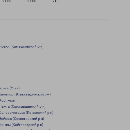
21:00
21:00
21:00
Новки (Камешковский р-н)
Ярега (Ухта)
Выльгорт (Сыктывдинский р-н)
Коряжма
Пажга (Сыктывдинский р-н)
Сольвычегодск (Котласский р-н)
Войвож (Сосногорский р-н)
Кажим (Койгородский р-н)