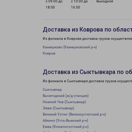
с 09:00 до
с 10:00 до
Выходной
18:00
16:00
Доставка из Коврова по облас
Из филиала в Коврове доставка грузов осуществляе
Камешково (Камешковский р-н)
Ковров
Доставка из Сыктывкара по о
Из филиала в Сыктывкаре доставка грузов осущест
Сыктывкар
Вычегодский (ж/д станция)
Нижний Чов (Сыктывкар)
Эжва (Сыктывкар)
Великий Устюг (Великоустюгский р-н)
Айкино (Усть-Вымский р-н)
Емва (Княжпогостский р-н)