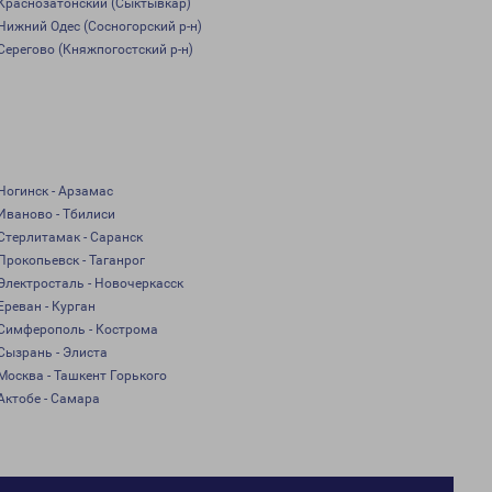
Краснозатонский (Сыктывкар)
Нижний Одес (Сосногорский р-н)
Серегово (Княжпогостский р-н)
Ногинск - Арзамас
Иваново - Тбилиси
Стерлитамак - Саранск
Прокопьевск - Таганрог
Электросталь - Новочеркасск
Ереван - Курган
Симферополь - Кострома
Сызрань - Элиста
Москва - Ташкент Горького
Актобе - Самара