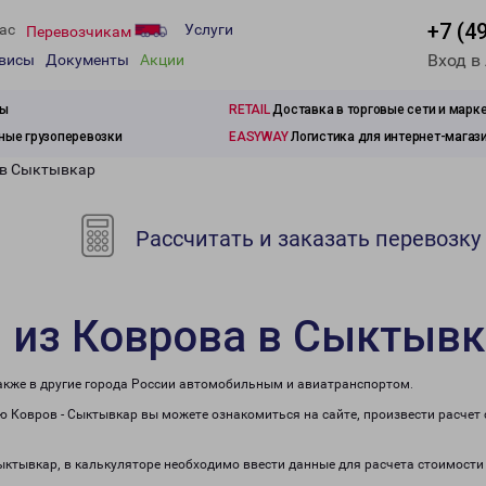
+7 (4
ас
Услуги
Перевозчикам
Вход в
рвисы
Документы
Акции
зы
RETAIL
Доставка в торговые сети и марк
ые грузоперевозки
EASYWAY
Логистика для интернет-магаз
 в Сыктывкар
Рассчитать и заказать перевозку
 из Коврова в Сыктыв
также в другие города России автомобильным и авиатранспортом.
 Ковров - Сыктывкар вы можете ознакомиться на сайте, произвести расчет
Сыктывкар, в калькуляторе необходимо ввести данные для расчета стоимости