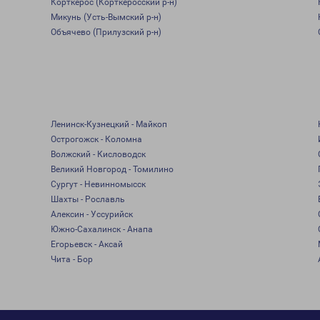
Корткерос (Корткеросский р-н)
Микунь (Усть-Вымский р-н)
Объячево (Прилузский р-н)
Ленинск-Кузнецкий - Майкоп
Острогожск - Коломна
Волжский - Кисловодск
Великий Новгород - Томилино
Сургут - Невинномысск
Шахты - Рославль
Алексин - Уссурийск
Южно-Сахалинск - Анапа
Егорьевск - Аксай
Чита - Бор