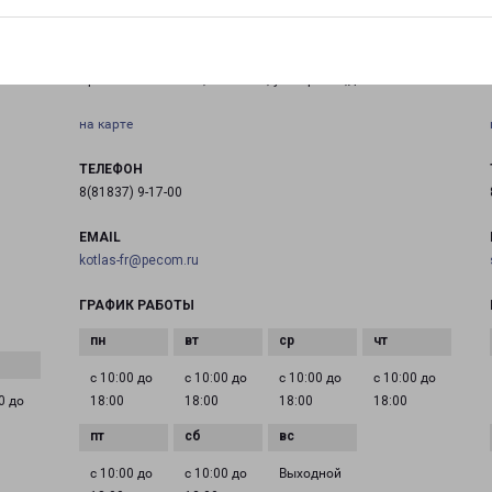
КОТЛАС
я
Архангельская обл., г. Котлас, ул.Чиркова,д.13
на карте
ТЕЛЕФОН
8(81837) 9-17-00
EMAIL
kotlas-fr@pecom.ru
ГРАФИК РАБОТЫ
с 10:00 до
с 10:00 до
с 10:00 до
с 10:00 до
0 до
18:00
18:00
18:00
18:00
с 10:00 до
с 10:00 до
Выходной