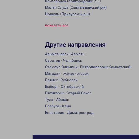
Койгородок (Койгородский р-н)
Малая Слуда (Сыктывдинский р-н)
Ношуль (Прилузский р-н)
показать всё
Другие направления
Альметьевск - Алматы
Саратов - Челябинск
Стамбул Олимпик - Петропавловск-Камчатский
Магадан - Железногорск
Брянск - Рубцовск
Выборг - Октябрьский
Пятигорск - Старый Оскол
Тула - Абакан
Елабуга - Клин
Евпатория - Димитровград