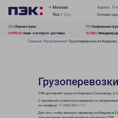
Москва
Адреса
О н
Rus /
Eng
Онлайн-се
LTL
Сборные грузы
FTL
Генеральные гру
EXPRESS
Авиа- и экспресс-доставка
GLOBAL
Международн
Главная
Направления
Грузоперевозки из Коврова
Грузоперевозки
ПЭК доставляет грузы из Коврова в Сыктывкар, а 
С примерной стоимостью перевозки по направлению
по телефону:
+7 (495) 660-11-11
.
Для того, чтобы заказать перевозку из Коврова в 
для уточнения деталей свяжется специалист ПЭК.