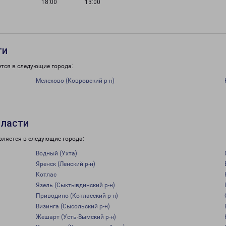
18:00
13:00
ти
тся в следующие города:
Мелехово (Ковровский р-н)
бласти
вляется в следующие города:
Водный (Ухта)
Яренск (Ленский р-н)
Котлас
Язель (Сыктывдинский р-н)
Приводино (Котласский р-н)
Визинга (Сысольский р-н)
Жешарт (Усть-Вымский р-н)