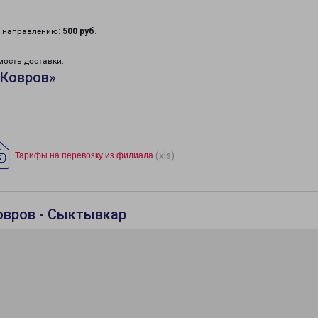
у направлению:
500 руб
.
мость доставки.
«Ковров»
(xls)
Тарифы на перевозку из филиала
овров - Сыктывкар