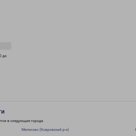
0 до
ти
тся в следующие города:
Мелехово (Ковровский р-н)