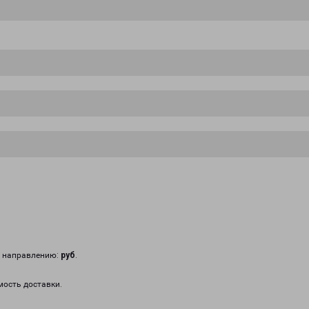
у направлению:
руб
.
мость доставки.