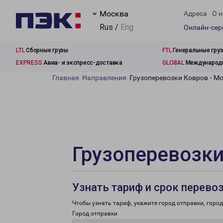
Москва
Адреса
О н
Rus /
Eng
Онлайн-се
LTL
Сборные грузы
FTL
Генеральные гру
EXPRESS
Авиа- и экспресс-доставка
GLOBAL
Международн
Главная
Направления
Грузоперевозки Ковров - М
Грузоперевозки
Узнать тариф и срок перево
Чтобы узнать тариф, укажите город отправки, город 
Город отправки