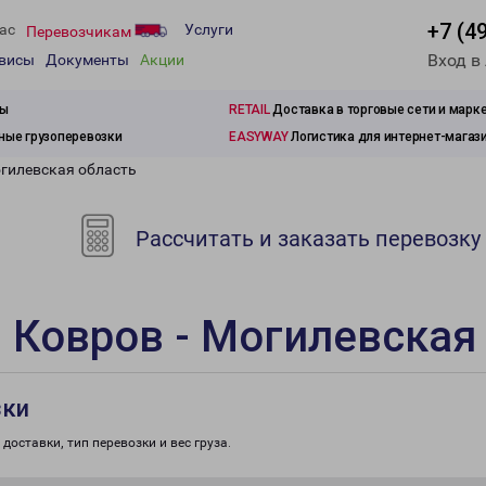
+7 (4
ас
Услуги
Перевозчикам
Вход в
рвисы
Документы
Акции
зы
RETAIL
Доставка в торговые сети и марк
ые грузоперевозки
EASYWAY
Логистика для интернет-магаз
огилевская область
Рассчитать и заказать перевозку
 Ковров - Могилевская
зки
доставки, тип перевозки и вес груза.