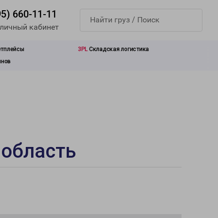
95) 660-11-11
 личный кабинет
етплейсы
3PL
Складская логистика
инов
 область