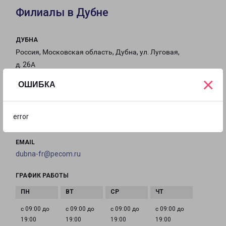
Филиалы в Дубне
ДУБНА
Россия, Московская область, Дубна, ул. Луговая,
д. 26А
×
ОШИБКА
на карте
ТЕЛЕФОН
error
8(496) 215-00-50
EMAIL
dubna-fr@pecom.ru
ГРАФИК РАБОТЫ
с 09:00 до
с 09:00 до
с 09:00 до
с 09:00 до
19:00
19:00
19:00
19:00