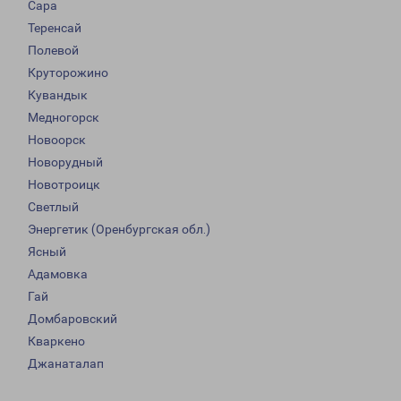
Сара
Теренсай
Полевой
Круторожино
Кувандык
Медногорск
Новоорск
Новорудный
Новотроицк
Светлый
Энергетик (Оренбургская обл.)
Ясный
Адамовка
Гай
Домбаровский
Кваркено
Джанаталап