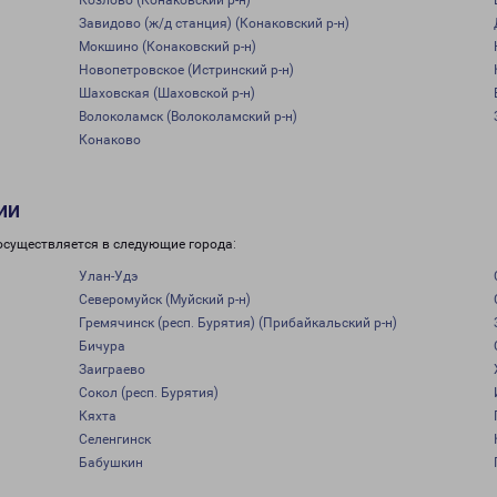
Козлово (Конаковский р-н)
Завидово (ж/д станция) (Конаковский р-н)
Мокшино (Конаковский р-н)
Новопетровское (Истринский р-н)
Шаховская (Шаховской р-н)
Волоколамск (Волоколамский р-н)
Конаково
ии
осуществляется в следующие города:
Улан-Удэ
Северомуйск (Муйский р-н)
Гремячинск (респ. Бурятия) (Прибайкальский р-н)
Бичура
Заиграево
Сокол (респ. Бурятия)
Кяхта
Селенгинск
Бабушкин