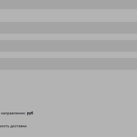
у направлению:
руб
.
мость доставки.