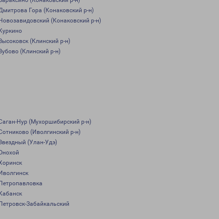
Вараксино (Конаковский р-н)
Дмитрова Гора (Конаковский р-н)
Новозавидовский (Конаковский р-н)
Куркино
Высоковск (Клинский р-н)
Зубово (Клинский р-н)
Саган-Нур (Мухоршибирский р-н)
Сотниково (Иволгинский р-н)
Звездный (Улан-Удэ)
Онохой
Хоринск
Иволгинск
Петропавловка
Кабанск
Петровск-Забайкальский