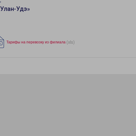
»
«Улан-Удэ»
(xls)
Тарифы на перевозку из филиала