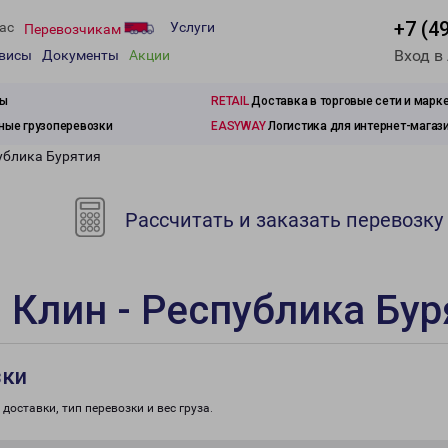
+7 (4
ас
Услуги
Перевозчикам
Вход в
рвисы
Документы
Акции
зы
RETAIL
Доставка в торговые сети и марк
ые грузоперевозки
EASYWAY
Логистика для интернет-магаз
ублика Бурятия
Рассчитать и заказать перевозку
 Клин - Республика Бур
зки
доставки, тип перевозки и вес груза.