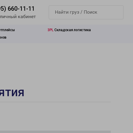
95) 660-11-11
 личный кабинет
етплейсы
3PL
Складская логистика
инов
ятия