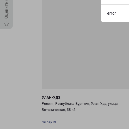
error
УЛАН-УДЭ
Россия, Республика Бурятия, Улан-Удэ, улица
Ботаническая, 38 к2
на карте