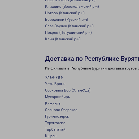
Решетниково (Клинский р-н)
Клишино (Волоколамский р-н)
Ногово (Клинский р-н)
Бороденки (Рузский р-н)
Спас-Заулок (Клинский р-н)
Покров (Петушинский р-н)
Клин (Клинский р-н)
Доставка по Республике Бурят
Из филиала в Республике Бурятии доставка грузов 
Улан-Удэ
Усть-Брянь
Сосновый Бор (Улан-Удэ)
Мухоршибирь
Кижинга
Сосново-Озерское
Гусиноозерск
Турунтаево
Тарбагатай
Кырен