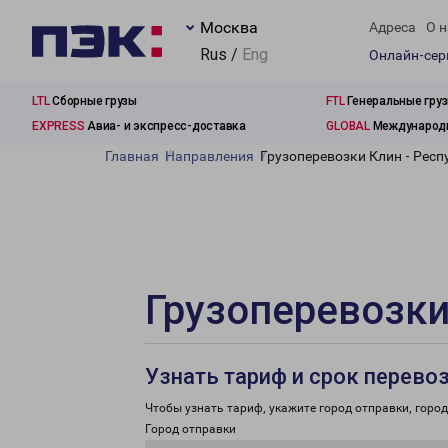
Москва
Адреса
О н
Rus /
Eng
Онлайн-се
LTL
Сборные грузы
FTL
Генеральные гру
EXPRESS
Авиа- и экспресс-доставка
GLOBAL
Международн
Главная
Направления
Грузоперевозки Клин - Респ
Грузоперевозки
Узнать тариф и срок перево
Чтобы узнать тариф, укажите город отправки, город 
Город отправки