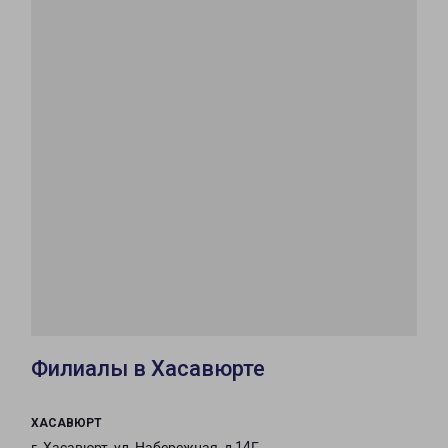
Филиалы в Хасавюрте
ХАСАВЮРТ
г. Хасавюрт, ул. Набережная, д.14Г