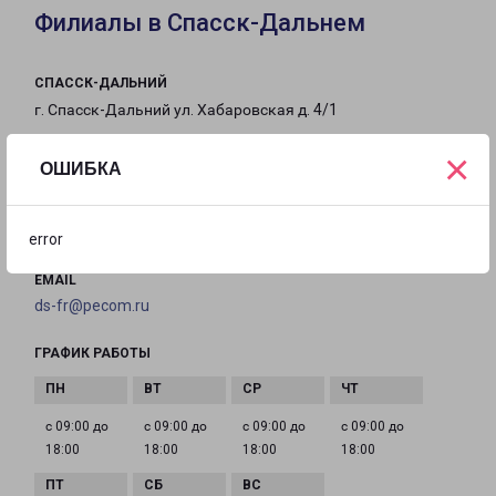
Филиалы в Спасск-Дальнем
СПАССК-ДАЛЬНИЙ
г. Спасск-Дальний ул. Хабаровская д. 4/1
×
на карте
ОШИБКА
ТЕЛЕФОН
8(423)522-95-88
error
EMAIL
ds-fr@pecom.ru
ГРАФИК РАБОТЫ
с 09:00 до
с 09:00 до
с 09:00 до
с 09:00 до
18:00
18:00
18:00
18:00